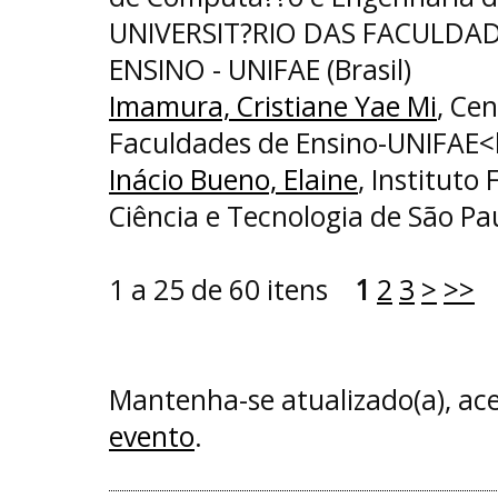
UNIVERSIT?RIO DAS FACULDA
ENSINO - UNIFAE (Brasil)
Imamura, Cristiane Yae Mi
, Cen
Faculdades de Ensino-UNIFAE<
Inácio Bueno, Elaine
, Instituto
Ciência e Tecnologia de São P
1 a 25 de 60 itens
1
2
3
>
>>
Mantenha-se atualizado(a), a
evento
.