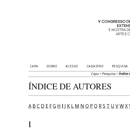
CAPA
SOBRE
ACESSO
CADASTRO
PESQUISA
Capa
>
Pesquisa
>
Índice 
ÍNDICE DE AUTORES
A
B
C
D
E
F
G
H
I
J
K
L
M
N
O
P
Q
R
S
T
U
V
W
X
I